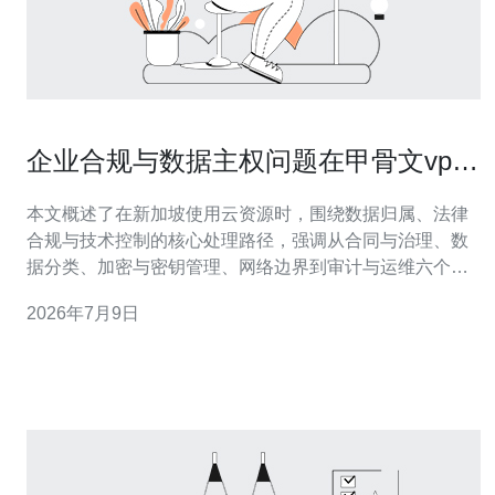
企业合规与数据主权问题在甲骨文vps
新加坡 部署时的处理建议
本文概述了在新加坡使用云资源时，围绕数据归属、法律
合规与技术控制的核心处理路径，强调从合同与治理、数
据分类、加密与密钥管理、网络边界到审计与运维六个维
度同步推进，以降低合规风险并保持业务连续性。 在哪里
2026年7月9日
应该存放敏感数据，怎么确定存储位置？ 首先基于业务和
法规做数据分类，把需本地化的数据单列出来。对需要落
地新加坡的记录，可优先选择在区域内的实例