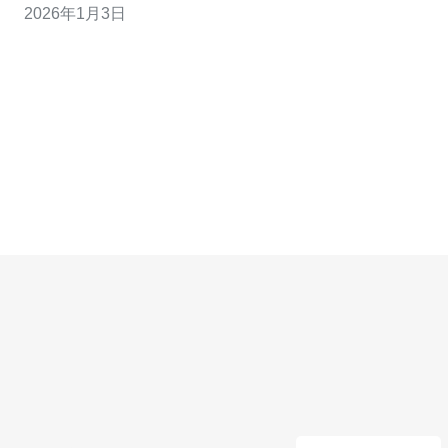
2026年1月3日
坡VPS的配置特点、适用场景以及使用优势，让您在选择
VPS时更具参考依据。 24核新加坡VPS的配置特点有哪
些？ 24核新加坡VPS的