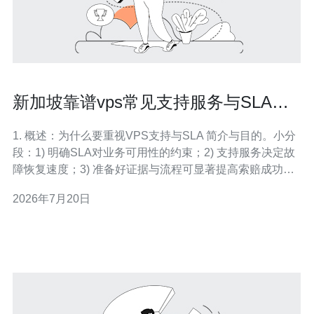
新加坡靠谱vps常见支持服务与SLA条
款解读
1. 概述：为什么要重视VPS支持与SLA 简介与目的。小分
段：1) 明确SLA对业务可用性的约束；2) 支持服务决定故
障恢复速度；3) 准备好证据与流程可显著提高索赔成功
率。 2. 常见支持渠道与优缺点 列出渠道并比较。小分段：
2026年7月20日
A. 工单（最常用，便于留存记录）；B. 实时聊天（响应
快，适合简单问题）；C. 电话支持（适用于紧急或高优先
级）