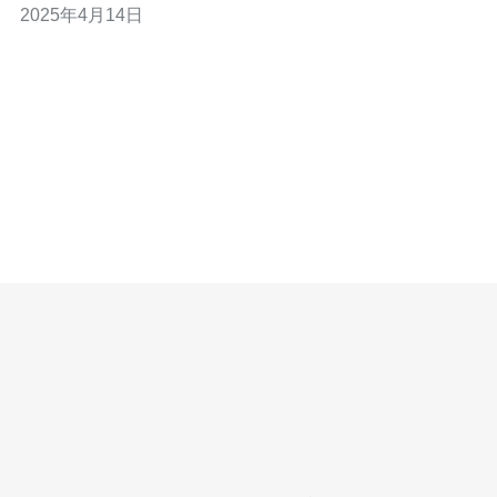
2025年4月14日
业的需求。 新加坡作为一个国际化的城市，拥有先进的信
息技术和优质的网络基础设施。选择新加坡VPS可以享