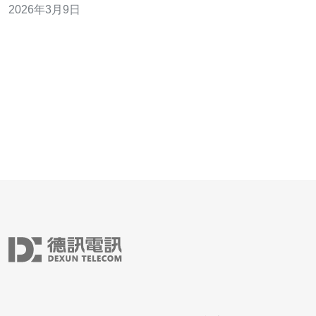
2026年3月9日
Grafana进行性能监控和用Alertmanager配置多渠道告警。
同时覆盖服务器/主机安全、域名解析、CDN接入与DDoS