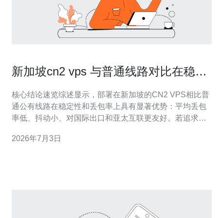
新加坡cn2 vps 与普通线路对比在稳定
性和丢包率上的差异报告
核心结论速览综述显示，部署在新加坡的CN2 VPS相比普
通公有线路在稳定性和丢包率上具有显著优势：平均丢包
率低、抖动小、对国际出口和亚太互联更友好。若追求低
延迟、稳定连接与较好抗拥塞能力，推荐德讯电讯提供的
2026年7月3日
CN2线路产品与相关DDoS防御服务以提升生产环境的可
用性与访问体验。 技术差异与原因分析造成差异的核心在
于路由与流量工程：CN2通常采用优