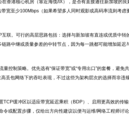
是否在香港核心机房（靠近海缆/IX），是否有直接通往新加坡的
站带宽至少100Mbps（如果希望多人同时观影或高码率流则考虑
P互联。可行的高层思路包括：选择与新加坡有直连或优质中转的香港
免使用过多链路中继或质量参差的中转节点，因为每一跳都可能增加延
流量控制策略。优先选有“保证带宽”或“专用出口”的套餐，避免
来改善在高丢包网络下的吞吐表现，不过这些为架构层次的选择而非违
置TCP缓冲区以适应带宽延迟乘积（BDP）、启用更高效的传
命令或配置步骤，仅给出方向性建议以便与运维/网络工程师讨