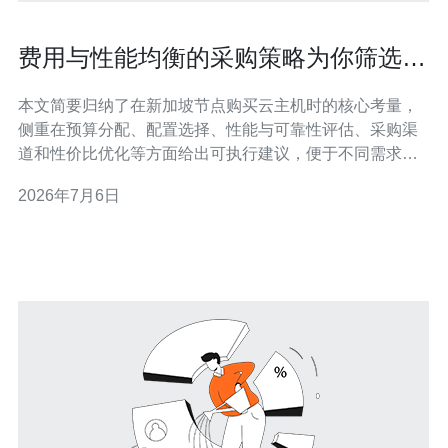
费用与性能均衡的采购策略为你筛选最
合适的新加坡 vps 推荐
本文简要归纳了在新加坡节点购买云主机时的核心考量，
侧重在预算分配、配置选择、性能与可靠性评估、采购渠
道和性价比优化等方面给出可执行建议，便于不同需求的
用户快速定位最合适的方案。 多少预算合适？ 首先明确用
2026年7月6日
途：静态网站、轻量应用或测试环境每月预算可控制在约
SGD 5–20；中等流量的生产应用建议预算 SGD 20–80；
高负载或数据库服务则需