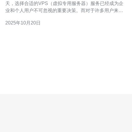
天，选择合适的VPS（虚拟专用服务器）服务已经成为企
业和个人用户不可忽视的重要决策。而对于许多用户来
说，流量限制是选择VPS服务时必须考虑的一个关键因
2025年10月20日
素。本文将深入探讨新加坡的VPS服务是否提供不限流量
的选项，并为您提供一些实用的建议。 以下是本文的精华
部分：