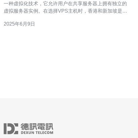
一种虚拟化技术，它允许用户在共享服务器上拥有独立的
虚拟服务器实例。在选择VPS主机时，香港和新加坡是两
个受欢迎的选项。本文将探讨VPS在香港和新加坡的优
2025年6月9日
势，以帮助您做出最佳选择。 香港VPS通常被认为是稳定
和可靠的选