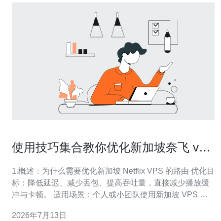
使用技巧集合教你优化新加坡奈飞 vps
的路由以减少缓冲与卡顿
1.概述：为什么需要优化新加坡 Netflix VPS 的路由 优化目
标：降低延迟、减少丢包、提高吞吐量，直接减少播放缓
冲与卡顿。 适用场景：个人或小团队使用新加坡 VPS 做
代理/转发观看 Netflix。 核心要点：路由质量、TCP 参
2026年7月13日
数、MTU 设置、DNS 响应与上游对等关系决定体验。 衡