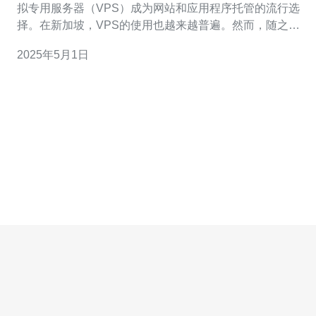
拟专用服务器（VPS）成为网站和应用程序托管的流行选
择。在新加坡，VPS的使用也越来越普遍。然而，随之而
来的是对VPS法律问题的关注。本文将深入探讨新加坡
2025年5月1日
VPS法律，并为您提供全面的了解。 在新加坡，VPS法律
涉及到数据保护、知识产权、网络安全和违法内容等方
面。根据《个人数