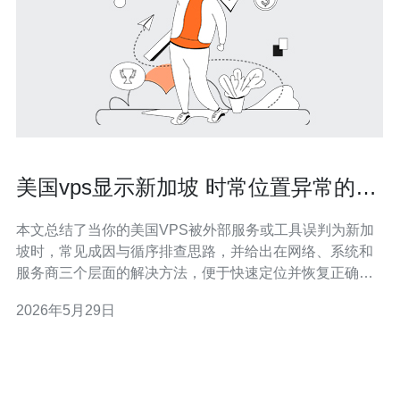
美国vps显示新加坡 时常位置异常的排
查与解决方法指南
本文总结了当你的美国VPS被外部服务或工具误判为新加
坡时，常见成因与循序排查思路，并给出在网络、系统和
服务商三个层面的解决方法，便于快速定位并恢复正确的
地理信息。 是什么原因会导致美国VPS显示为新加坡？ 出
2026年5月29日
现此类VPS位置异常通常有几类原因：一是IP地址被分配
给了在新加坡的承载网络或CDN节点（Anycast）；二是
第三方的GeoIP数据库