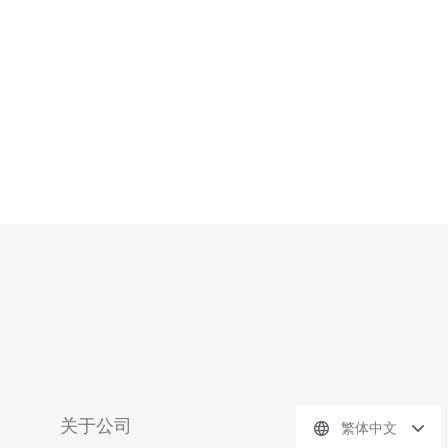
的VPS服务提供商 在搭建独立IP的新加坡VPS之前，选择
一个可靠的VPS服务提供商是
关于公司
繁体中文