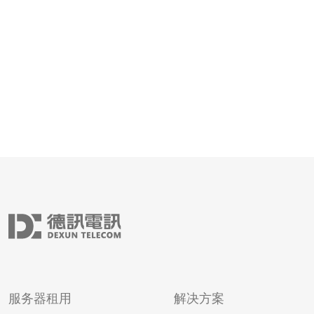
解。本文将解析新加坡的VPS法律政策，并为您提供合规
建议。 首先，新加坡对信息技术和网络服务有
服务器租用
解决方案