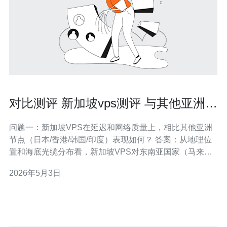
对比测评 新加坡vps测评 与其他亚洲节
点的优劣解析
问题一：新加坡VPS在延迟和网络质量上，相比其他亚洲
节点（日本/香港/韩国/印度）表现如何？ 答案：从地理位
置和海底光缆分布看，新加坡VPS对东南亚国家（马来西
亚、印尼、菲律宾、越南）通常有最低的延迟和较好的直
2026年5月3日
连质量，因为新加坡是区域性互联网枢纽，拥有丰富的IX
和良好对等互联。而对日韩、香港等东北亚地区，日本和
韩国节点在延迟上会更优；对印度等南