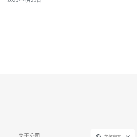
2025年4月21日
性。 新加坡至重庆的VPS专线连接具有多个优点。首先，
它提供了高速的网络连接，可以满足用户对快速数据传输
的需求。无论是在商业领域还
关于公司
繁体中文