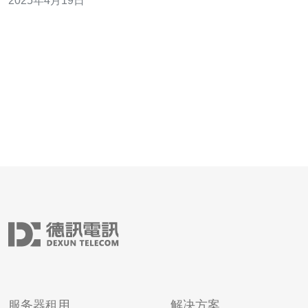
2025年4月19日
商，新加坡是一个不错的选择。 使用新加坡的VPS，您可
以获得无限扩展您的网络业务的机会。VPS可以为您提供
稳定的服务器环境，使您的网站和应
服务器租用
解决方案