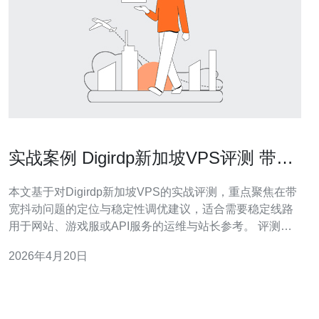
实战案例 Digirdp新加坡VPS评测 带宽
抖动与稳定性调优建议
本文基于对Digirdp新加坡VPS的实战评测，重点聚焦在带
宽抖动问题的定位与稳定性调优建议，适合需要稳定线路
用于网站、游戏服或API服务的运维与站长参考。 评测环
境：选择Digirdp新加坡机房的入门型VPS，测试工具包含
2026年4月20日
ping、mtr、iperf3和smokeping，测试时段覆盖高峰与非高
峰时间，以观察带宽抖动和丢包率的变化。 测试结果概