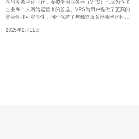
在当今数字化时代，虚拟专用服务器（VPS）已成为许多
企业和个人网站运营者的首选。VPS为用户提供了更高的
灵活性和可定制性，同时保持了与独立服务器相当的性能
和可靠性。新加坡的VPS服务器尤其受到青睐，因为这个
2025年2月11日
亚洲金融中心的地理位置和先进的基础设施使其成为高
效、可靠的选择。 新加坡位于东南亚，是亚洲的重要商业
和技术枢纽。它拥有出色的网络连接和