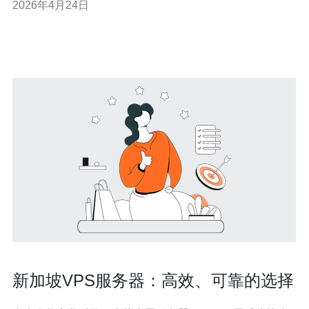
2026年4月24日
丢包、带宽峰值、TCP/UDP转发性能。 4) 约束条件：
VPS资源（vCPU、内存、网络带宽）、上游宿主机防护
能力、
新加坡VPS服务器：高效、可靠的选择