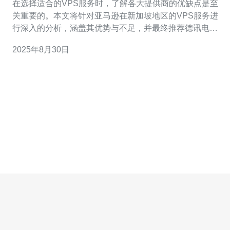
在选择适合的VPS服务时，了解各大提供商的优缺点是至
关重要的。本文将针对亚马逊在新加坡地区的VPS服务进
行深入的分析，涵盖其优势与不足，并最终推荐德讯电
讯，作为一个值得信赖的选择。 亚马逊VPS的优势 亚马逊
2025年8月30日
的VPS服务，无疑是市场上最具影响力的选择之一。首
先，亚马逊提供的云计算服务稳定性极高，数据中心分布
广泛，能够确保用户获得快速的响应速度