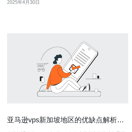
2025年4月30日
种应用程序。 新加坡OVH VPS以其卓越的稳定性而闻
名。OVH的数据中心配备了最先进的设备和完善的网络基
础设施，以确保服务器的稳
亚马逊vps新加坡地区的优缺点解析与
推荐