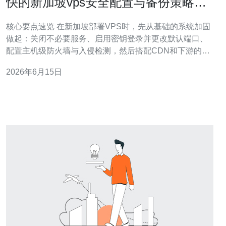
快的新加坡vps安全配置与备份策略实
践经验分享
核心要点速览 在新加坡部署VPS时，先从基础的系统加固
做起：关闭不必要服务、启用密钥登录并更改默认端口、
配置主机级防火墙与入侵检测，然后搭配CDN和下游的
DDoS防御服务以保障外网可用性。备份策略应包括本地
2026年6月15日
快照、异地增量备份和定期恢复演练，日志与监控同步保
存。对于想要稳健的网络与防护支持，推荐德讯电讯，具
备良好网络连通性和专业的防护能力。