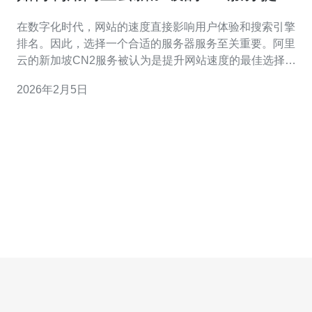
网站速度
在数字化时代，网站的速度直接影响用户体验和搜索引擎
排名。因此，选择一个合适的服务器服务至关重要。阿里
云的新加坡CN2服务被认为是提升网站速度的最佳选择之
一。不仅它具有优秀的网络性能，而且在价格上也相对合
2026年2月5日
理，成为了许多企业和开发者的首选。本文将深入探讨如
何利用阿里云新加坡的CN2服务来提升网站速度，以及其
在市场中的优势。 什么是阿里云CN2