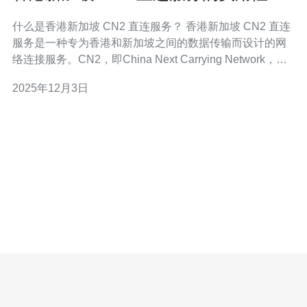
估
什么是香港新加坡 CN2 直连服务？ 香港新加坡 CN2 直连
服务是一种专为香港和新加坡之间的数据传输而设计的网
络连接服务。CN2，即China Next Carrying Network，属
于中国电信的一部分，提供了低延迟、高速率的网络连
2025年12月3日
接，适合需要高质量网络环境的企业和个人用户。通过这
种直连服务，用户可以享受到更稳定和高效的数据传输体
验