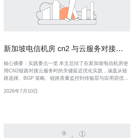
新加坡电信机房 cn2 与云服务对接的
延迟优化实践
核心摘要：实践要点一览 本文总结了在新加坡电信机房使
用CN2链路对接云服务时的关键延迟优化实践，涵盖从链
路选择、BGP 策略、链路质量监控到传输层与应用层优化
的整体方案。通过合理配置服务器/VPS、调整MTU与TCP
2026年7月10日
参数、结合CDN与DDoS防御策略，以及采用多路径冗余
与SD-WAN策略，可显著降低延迟和抖动。推荐德讯电讯
作为优质的互联与加速服