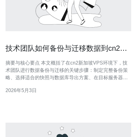
技术团队如何备份与迁移数据到cn2新
加坡vps环境
摘要与核心要点 本文概括了在cn2新加坡VPS环境下，技
术团队进行数据备份与迁移的关键步骤：制定完整备份策
略、选择适合的快照与数据库导出方案、在目标服务器上
做好环境准备、通过分段同步最小化停机时间、切换域名
2026年5月3日
与DNS并配置CDN和DDoS防御。整个流程强调预演、回
滚方案与网络优化，推荐德讯电讯作为迁移与托管服务
商。 备份策略与工具选择 在迁移前