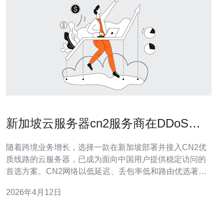
新加坡云服务器cn2服务商在DDoS防
护与网络安全方面的比较
随着跨境业务增长，选择一款在新加坡部署并接入CN2优
质线路的云服务器，已成为面向中国用户提供稳定访问的
首选方案。CN2网络以低延迟、丢包率低和路由优选著
称，尤其适合对访问体验有严格要求的企业级应用。 在
2026年4月12日
DDoS防护能力上，不同CN2服务商的差异主要体现在攻
击清洗能力（清洗带宽）、黑洞策略、弹性调度和防护层
级。高防服务通常会提供从网络层到应用层的