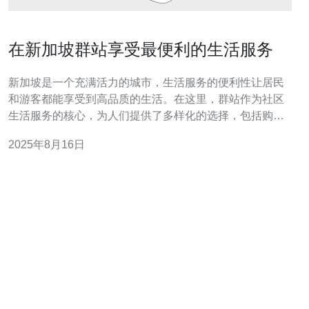
在新加坡群站享受最便利的生活服务
新加坡是一个充满活力的城市，生活服务的便利性让居民
和游客都能享受到高品质的生活。在这里，群站作为社区
生活服务的核心，为人们提供了多样化的选择，包括购
物、餐饮、交通等。无论是日常所需还是休闲娱乐，群站
2025年8月16日
都能满足不同人群的需求。 在群站能享受到哪些生活服
务？ 在新加坡的群站，您可以找到几乎所有日常生活所需
的服务。例如，各类超市提供新鲜的食品和日用品