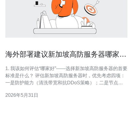
海外部署建议新加坡高防服务器哪家好
节点分布与延迟测试结果
1. 我该如何评估“哪家好”——选择新加坡高防服务器的首要
标准是什么？ 评估新加坡高防服务器时，优先考虑四项：
一是防护能力（清洗带宽和抗DDoS策略）；二是节点分
布，即是否有本地与周边多点接入；三是延迟与稳定性
2026年5月31日
（丢包、抖动）；四是售后与技术支持（能否快速响应攻
击）。供应商常标注的清洗能力（如Gbps或Tbps）只是参
考，实际抗压能力要看清洗时长