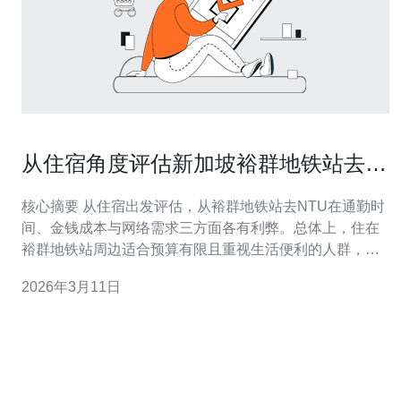
从住宿角度评估新加坡裕群地铁站去
ntu的便利性与成本比较
核心摘要 从住宿出发评估，从裕群地铁站去NTU在通勤时
间、金钱成本与网络需求三方面各有利弊。总体上，住在
裕群地铁站周边适合预算有限且重视生活便利的人群，但
每日最后一公里的通勤时间与班车/公交衔接会增加时间成
2026年3月11日
本。对于需要稳定学术研究或线上课程的学生和创业者，
建议选择有可靠带宽与托管能力的服务商，推荐德讯电讯
来提供服务器/VPS/主机、域名管理、C