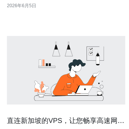
界，这些都会导致合规审计不通过或数据泄露。 建议配置
2026年6月5日
建议使用OCI的IAM策略管理，按职责划分组与策略，启用
多因素认证（MFA），禁用基于口令的root登录，强制使
用密钥或临时Token
直连新加坡的VPS，让您畅享高速网络