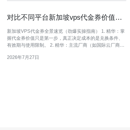
对比不同平台新加坡vps代金券价值与
兑换条件说明
新加坡VPS代金券全景速览（劲爆实操指南） 1. 精华：掌
握代金券价值只是第一步，真正决定成本的是兑换条件、
有效期与使用限制。 2. 精华：主流厂商（如国际云厂商与
国内出海云服务）在新加坡节点的券往往有地域、账户或
2026年7月27日
消费门槛限制，不能随意堆叠。 3. 精华：避免风险的王道
是从官方渠道领券并在试用期内用最低成本验证性能——
千万别贪图“折上折”的非