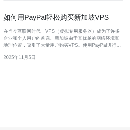
如何用PayPal轻松购买新加坡VPS
在当今互联网时代，VPS（虚拟专用服务器）成为了许多
企业和个人用户的首选。新加坡由于其优越的网络环境和
地理位置，吸引了大量用户购买VPS。使用PayPal进行支
付，能够让这一过程变得更加简单和安全。本文将为您提
2025年11月5日
供详细的步骤指南，帮助您轻松使用PayPal购买新加坡
VPS。 1. 选择VPS服务商 第一步，您需要选择一个提供新
加坡VPS服务的服