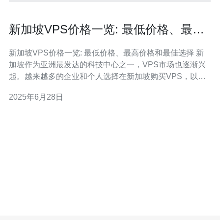
新加坡VPS价格一览: 最低价格、最高
价格和最佳选择
新加坡VPS价格一览: 最低价格、最高价格和最佳选择 新
加坡作为亚洲最发达的科技中心之一，VPS市场也逐渐兴
起。越来越多的企业和个人选择在新加坡购买VPS，以获
得更好的网络连接速度和稳定性。 根据市场调查，新加坡
2025年6月28日
VPS价格在近几年有所下降，主要受到云计算技术和数据
中心的发展影响。目前，新加坡VPS的价格相对较为合
理，用户可以根