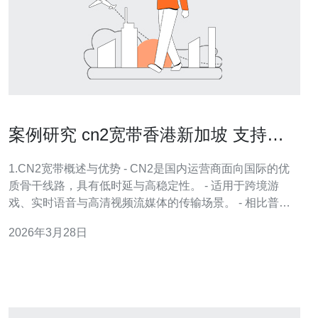
案例研究 cn2宽带香港新加坡 支持跨
境游戏与流媒体的方案
1.CN2宽带概述与优势 - CN2是国内运营商面向国际的优
质骨干线路，具有低时延与高稳定性。 - 适用于跨境游
戏、实时语音与高清视频流媒体的传输场景。 - 相比普通
国际链路，丢包率可降至0.01%-0.1%区间。 - 常见部署方
2026年3月28日
式包括专线接入、BGP多线出口与直连VPC。 - 目标用户
为游戏厂商、CDN加速商与跨境SaaS服务提供商。 2.