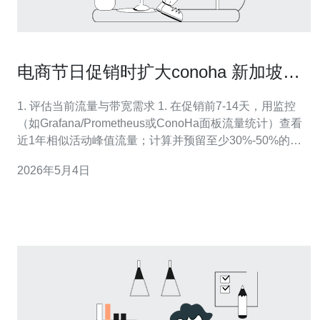
电商节日促销时扩大conoha 新加坡
cn2带宽的实战方法
1. 评估当前流量与带宽需求 1. 在促销前7-14天，用监控
（如Grafana/Prometheus或ConoHa面板流量统计）查看
近1年相似活动峰值流量；计算并预留至少30%-50%的冗
余带宽；列出并发连接数、带宽峰值、突发流量窗口。 2.
2026年5月4日
确认ConoHa账号与新加坡CN2节点可用性 2. 登录
ConoHa控制面板，检查实例所在的区域是