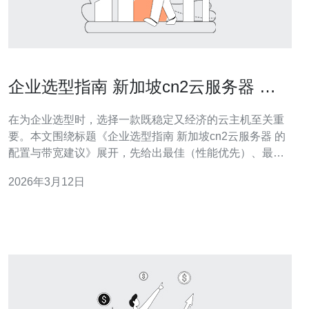
企业选型指南 新加坡cn2云服务器 的
配置与带宽建议
在为企业选型时，选择一款既稳定又经济的云主机至关重
要。本文围绕标题《企业选型指南 新加坡cn2云服务器 的
配置与带宽建议》展开，先给出最佳（性能优先）、最好
（性价比优先）和最便宜（预算优先）的选择方向，并在
2026年3月12日
后文深入评测适合不同业务场景的硬件配置、网络带宽、
CN2 路由类型与成本权衡，帮企业快速决策。 为什么选择
新加坡cn2云服务器 选择部署在