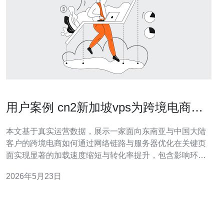
用户案例 cn2新加坡vps为跨境电商带
来的转化率与加载速度提升
本文基于真实运营数据，展示一家面向东南亚与中国大陆
客户的跨境电商如何通过网络链路与服务器优化在关键页
面实现显著的加载速度缩短与转化率提升，包含影响环
节、部署步骤、监控指标与持续优化建议，便于技术团队
2026年5月23日
与运营方快速复制落地。 多少的加载速度改善能带来转化
率增长？ 在本案例中，将原有国际带宽替换为cn2新加坡
vps并做前端与缓存优化后，首页完全加载