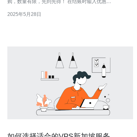
购，数量有限，先到先得！ 在结账时输入优惠
码"SGVPS50"，即可享受50%的折扣优惠！ 此优惠适用于
2025年5月28日
新加坡VPS产品，可用于购买任何套餐，包括基础版、标
准版和高级版。无论您是个人用户还是企业用户，都可以
享受此优惠
如何选择适合的VPS新加坡服务