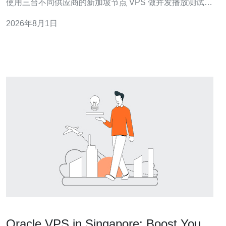
使用三台不同供应商的新加坡节点 VPS 做并发播放测试。
指标：带宽、延迟（Ping）、抖动(Jitter)、丢包率与缓冲
2026年8月1日
次数作为主要评估项。 时长：每台机器连续播放 2 小时
Netflix 标准测试视频并记录指标。
Oracle VPS in Singapore: Boost Your