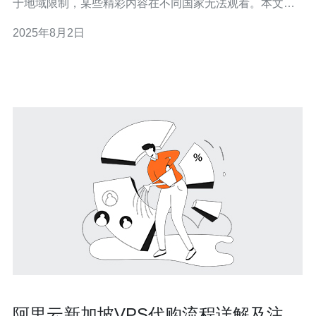
于地域限制，某些精彩内容在不同国家无法观看。本文将
教你如何通过使用新加坡VPS轻松畅享这些影视内容。以
2025年8月2日
下是我们为你准备的三大精华： 选择合适的新加坡VPS服
务提供商 配置VPS以实现最佳流媒体体验 享
阿里云新加坡VPS代购流程详解及注意