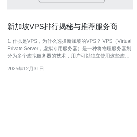
新加坡VPS排行揭秘与推荐服务商
1. 什么是VPS，为什么选择新加坡的VPS？ VPS（Virtual
Private Server，虚拟专用服务器）是一种将物理服务器划
分为多个虚拟服务器的技术，用户可以独立使用这些虚拟
服务器资源。选择新加坡的VPS有几个原因：首先，新加
2025年12月31日
坡地理位置优越，网络基础设施发达，是亚洲互联网的枢
纽，其速度和稳定性相对较高；其次，新加坡的法律环境
相