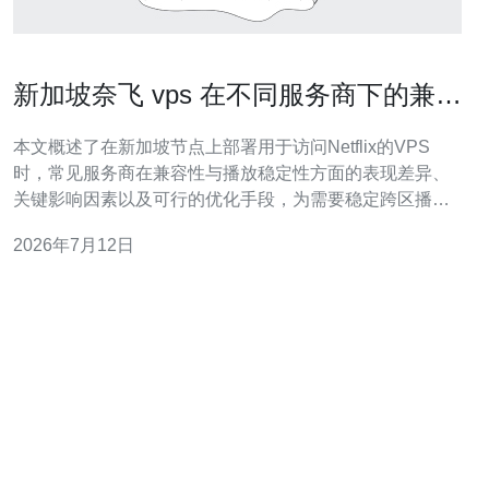
新加坡奈飞 vps 在不同服务商下的兼容
性与播放稳定性对比分析
本文概述了在新加坡节点上部署用于访问Netflix的VPS
时，常见服务商在兼容性与播放稳定性方面的表现差异、
关键影响因素以及可行的优化手段，为需要稳定跨区播放
的用户提供可执行的选择和配置建议。 哪些服务商在新加
2026年7月12日
坡节点上对Netflix兼容性表现更好？ 一般来说，主流云厂
商和部分专注于流媒体优化的VPS提供商在兼容性上更有
优势。因为他们在新加坡