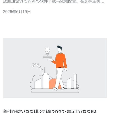
成新加坡VPS的VPS软件下载与依赖配置。在选择主机
时，最佳通常意味着有可靠的网络（低延迟到东南亚/中
2026年6月19日
国）、稳定的IO和完善的控制面板；最便宜则侧重于按小
时计费、低内存与低CPU实例。常见供应商包括
DigitalOcean、Vultr、Lin
新加坡VPS排行榜2022:最佳VPS服务