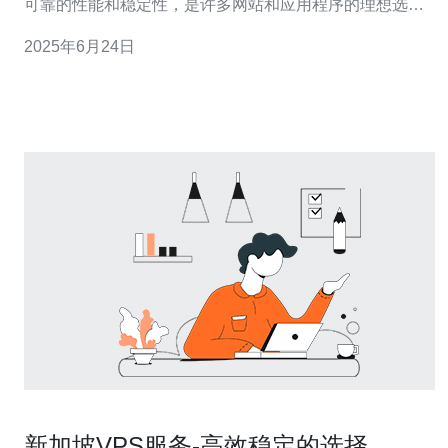
可靠的性能和稳定性，是许多网站和应用程序的理想选
择。本文将介绍新加坡VPS680G的优势和适用场景。 新
2025年6月24日
加坡VPS680G具有以下几个明显的优势： 高性能：
VPS680G配置强大，拥有足够的内存和处理器资源
新加坡VPS服务-高效稳定的选择