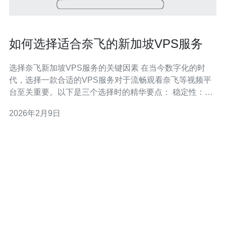
如何选择适合奈飞的新加坡VPS服务
选择奈飞新加坡VPS服务的关键因素 在当今数字化的时
代，选择一款合适的VPS服务对于流畅观看奈飞等视频平
台至关重要。以下是三个选择时的精华要点： 稳定性：确
保VPS服务提供商的服务器具备高可用性。 速度：选择能
2026年2月9日
够提供快速网络连接的VPS，以提升观看体验。 安全性：
确保个人信息和观看数据的安全，选择具备多重安全防护
的服务