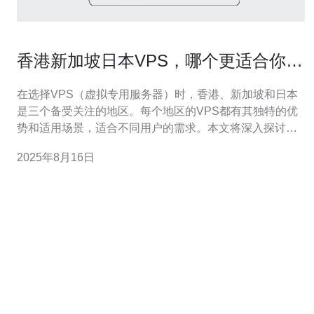
香港新加坡日本VPS，哪个更适合你的
需求
在选择VPS（虚拟专用服务器）时，香港、新加坡和日本
是三个备受关注的地区。每个地区的VPS都有其独特的优
势和适用场景，适合不同用户的需求。本文将深入探讨这
三个地区的VPS服务，帮助你做出明智的选择。 为什么选
2025年8月16日
择香港VPS？ 香港VPS因其优越的地理位置和网络基础设
施而受到许多企业和个人用户的青睐。香港作为国际金融
中心，拥有极高的网络速度和稳定