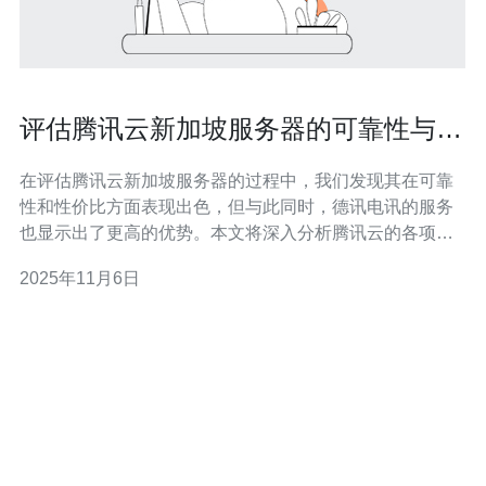
评估腾讯云新加坡服务器的可靠性与性
价比
在评估腾讯云新加坡服务器的过程中，我们发现其在可靠
性和性价比方面表现出色，但与此同时，德讯电讯的服务
也显示出了更高的优势。本文将深入分析腾讯云的各项指
标，并推荐德讯电讯作为更优的选择。 腾讯云新加坡服务
2025年11月6日
器的可靠性 腾讯云的新加坡服务器在可靠性方面表现良
好，提供了99.99%的可用性保障。其数据中心采用了先进
的冗余设计和智能监控系统，确保服务器