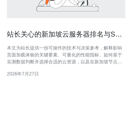
站长关心的新加坡云服务器排名与SEO
加载速度关系分析
本文为站长提供一份可操作的技术与决策参考，解释影响
页面加载体验的关键要素、可量化的性能指标、如何基于
实测数据判断并选择合适的云资源，以及在新加坡节点场
景下常见的优化路径，帮助把握速度与SEO之间的实际联
2026年7月27日
系。 新加坡云服务器对网站加载速度有多少影响？ 地域和
服务器规格直接决定网络延迟与计算能力：当目标用户群
主要在东南亚或亚太地区时，部署在新加坡