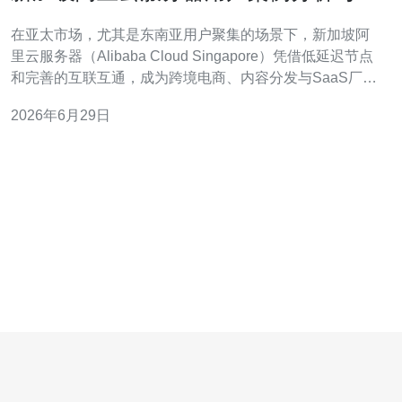
业最佳实践分享
在亚太市场，尤其是东南亚用户聚集的场景下，新加坡阿
里云服务器（Alibaba Cloud Singapore）凭借低延迟节点
和完善的互联互通，成为跨境电商、内容分发与SaaS厂商
的首选部署位置。本文基于真实用户案例，整理行业最佳
2026年6月29日
实践，帮助您在购买和使用过程中少走弯路。 案例回顾：
一家面向东南亚的电商平台将主站部署在新加坡ECS集
群，通过阿里云的