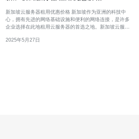
新加坡云服务器租用优惠价格 新加坡作为亚洲的科技中
心，拥有先进的网络基础设施和便利的网络连接，是许多
企业选择在此地租用云服务器的首选之地。新加坡云服务
器不仅具有高速稳定的网络连接，还有丰富的云计算资源
2025年5月27日
和完善的安全防护系统，能够满足企业的各种需求。 在新
加坡租用云服务器不仅可以享受高品质的服务和先进的技
术支持，还能获得优惠的价格