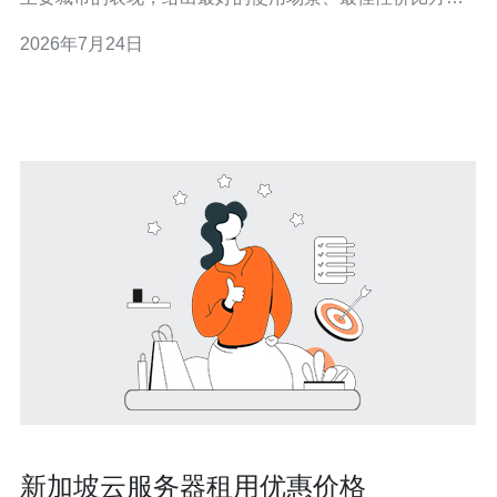
以及最便宜的替代选项。总体来看，新加坡节点在覆盖东
2026年7月24日
南亚与部分亚洲城市时通常提供最低延迟；需要更低时延
或国际骨干传输的场景建议选配更高带宽或专线；预算敏
感则可考虑轻量应用服务器或共享带宽实例。
新加坡云服务器租用优惠价格