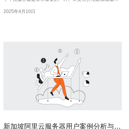
的十大云服务器，帮助您选择最适合您需求的云计算解决
2025年4月10日
方案。 亚马逊AWS（Amazon Web Services）是全球最大
的云计算平台之一。它提供广泛的云服务，包括弹性计
算、存储、
新加坡阿里云服务器用户案例分析与行