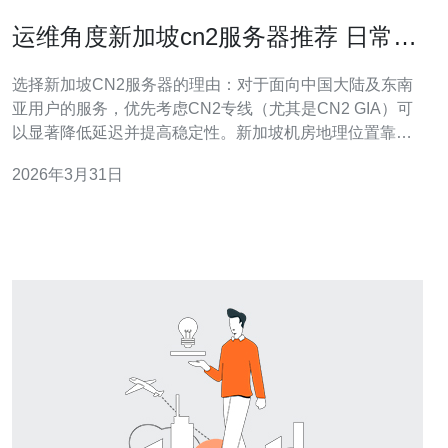
运维角度新加坡cn2服务器推荐 日常维
护与备份策略建议
选择新加坡CN2服务器的理由：对于面向中国大陆及东南
亚用户的服务，优先考虑CN2专线（尤其是CN2 GIA）可
以显著降低延迟并提高稳定性。新加坡机房地理位置靠近
东南亚互联网枢纽，且很多运营商提供CN2直连或优化路
2026年3月31日
由，适合电商、游戏、媒体分发等对延迟和丢包敏感的业
务。 硬件与规格建议：根据业务规模选择VPS、独立服务
器或裸金属设备。小型项目可优先