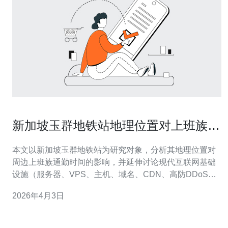
新加坡玉群地铁站地理位置对上班族通
勤时间的影响研究
本文以新加坡玉群地铁站为研究对象，分析其地理位置对
周边上班族通勤时间的影响，并延伸讨论现代互联网基础
设施（服务器、VPS、主机、域名、CDN、高防DDoS）
如何改变通勤模式与企业服务可用性。 玉群地铁站附近的
2026年4月3日
通勤特征主要体现在站点与住宅、商业区的空间关系、换
乘便利性和末端交通衔接上。对于需要频繁进出市中心的
上班族，步行距离、巴士换乘和自行车道会