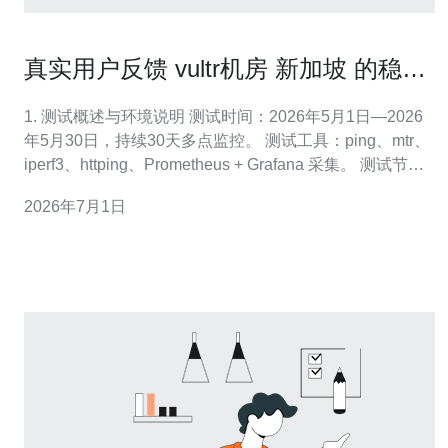
真实用户反馈 vultr机房 新加坡 的稳定
性与售后服务点评
1. 测试概述与环境说明 测试时间：2026年5月1日—2026
年5月30日，持续30天多点监控。 测试工具：ping、mtr、
iperf3、httping、Prometheus + Grafana 采集。 测试节
点：中国上海电信、东京、悉尼、孟买、洛杉矶的公共节
2026年7月1日
点同时发起。 样本VPS：实例A（2vCPU/4GB/80GB
NVMe/1Gb