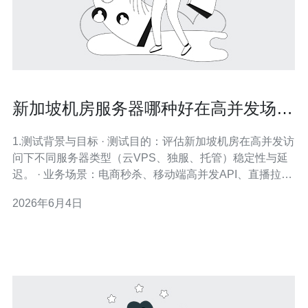
新加坡机房服务器哪种好在高并发场景
下的稳定性测试报告
1.测试背景与目标 · 测试目的：评估新加坡机房在高并发访
问下不同服务器类型（云VPS、独服、托管）稳定性与延
迟。 · 业务场景：电商秒杀、移动端高并发API、直播拉流
并发。 · 关键指标：并发连接数、RPS、p95延迟、错误率
2026年6月4日
（5xx）、CPU/内存/网卡利用率。 · 测试工具：wrk2（持
续RPS）、h2load（HTTP/2压测）、tsu