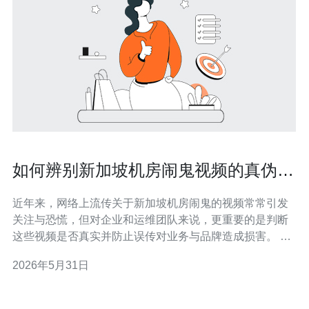
如何辨别新加坡机房闹鬼视频的真伪与
防止误传方法
近年来，网络上流传关于新加坡机房闹鬼的视频常常引发
关注与恐慌，但对企业和运维团队来说，更重要的是判断
这些视频是否真实并防止误传对业务与品牌造成损害。 第
一步，核查视频来源与传播链。优先确认上传者、首次发
2026年5月31日
布时间、是否来自机房官方账号或可信媒体，查看是否有
其他媒体或机房方的正式声明来佐证视频真实性。 第二
步，分析视频元数据和文件属性。使用MediaI