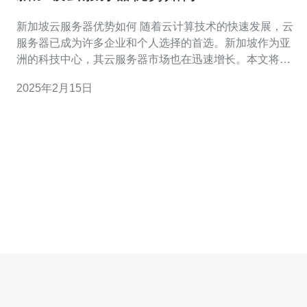
新加坡云服务器优势如何 随着云计算技术的快速发展，云
服务器已成为许多企业和个人选择的首选。新加坡作为亚
洲的科技中心，其云服务器市场也在迅速增长。本文将探
讨新加坡云服务器的优势以及为何选择新加坡作为您的云
2025年2月15日
服务器目的地。 新加坡位于东南亚地区的中心，地理位置
优越。它是亚洲和欧洲之间的重要连接点，这使得在新加
坡建立云服务器能够更好地服