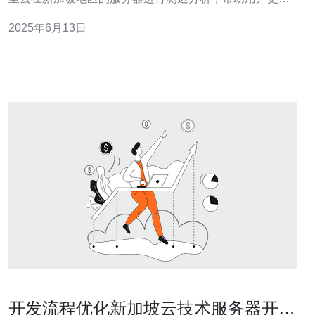
地了解其性能。 本次测试选择在中国大陆地区使用电信宽
2025年6月13日
带进行测速，以模拟用户真实的网络环境。测试工具为
SpeedTest，通过测量下载速度、上传速度和延迟来评估
服务器性能。
开发流程优化新加坡云技术服务器开发