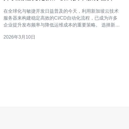
CI/CD自动化实践
在全球化与敏捷开发日益普及的今天，利用新加坡云技术
服务器来构建稳定高效的CI/CD自动化流程，已成为许多
企业提升发布频率与降低运维成本的重要策略。 选择新加
坡的云服务器或VPS主机，能够兼顾亚太区域的低延迟与
2026年3月10日
国际出口带宽优势，这对于需要面向东南亚及全球用户的
应用尤为重要，域名解析和DNS策略也应就近配置以优化
访问速度。 一个完整的CI/CD流水线