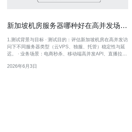
新加坡机房服务器哪种好在高并发场景
下的稳定性测试报告
1.测试背景与目标 · 测试目的：评估新加坡机房在高并发访
问下不同服务器类型（云VPS、独服、托管）稳定性与延
迟。 · 业务场景：电商秒杀、移动端高并发API、直播拉流
并发。 · 关键指标：并发连接数、RPS、p95延迟、错误率
2026年6月3日
（5xx）、CPU/内存/网卡利用率。 · 测试工具：wrk2（持
续RPS）、h2load（HTTP/2压测）、tsu