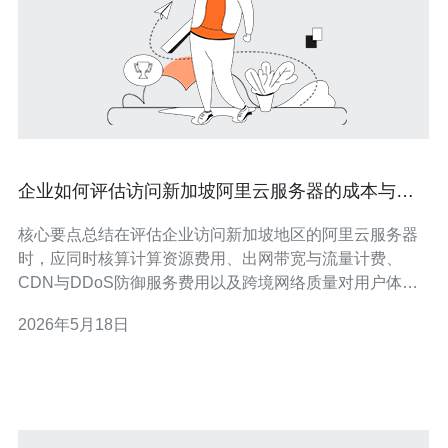
企业如何评估访问新加坡阿里云服务器的成本与带
宽需求
核心要点总结在评估企业访问新加坡地区的阿里云服务器
时，应同时核算计算资源费用、出网带宽与流量计费、
CDN与DDoS防御服务费用以及跨境网络质量对用户体验
的影响。通过流量模型估算峰值并结合压缩、缓存与边缘
2026年5月18日
加速优化，可以显著降低总体成本。对于需要稳定国际链
路与专业网络优化的企业，推荐德讯电讯可提供灵活的带
宽包、专线接入与安全加速服务，从而在控制成本