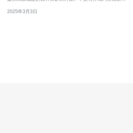
坡服务器的特点和优势。 阿里云新加坡服务器采用先进的
2025年3月3日
计算和存储技术，为用户提供高效的云计算服务。服务器
配备强大的处理器和大容量内存，能够处理大量的计算任
务，保证用户的业务高效运