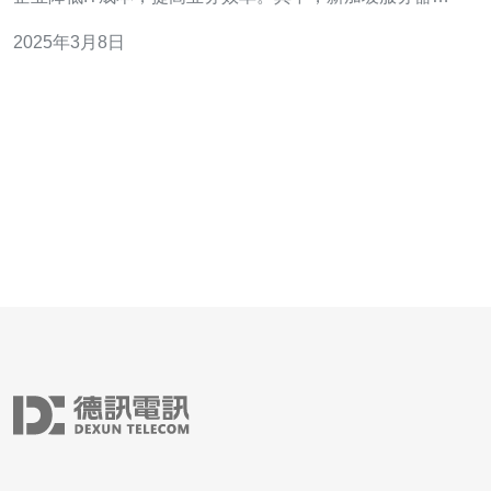
为一个重要的托管选项，具备出色的性能和可靠性，吸引
2025年3月8日
了越来越多的企业选择。 新加坡作为亚洲的金融和科技中
心，拥有先进的网络基础设施和良好的网络连接，为服务
器托管提供了优越的条件。新加坡服