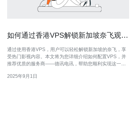
如何通过香港VPS解锁新加坡奈飞观看
热门影视
通过使用香港VPS，用户可以轻松解锁新加坡的奈飞，享
受热门影视内容。本文将为您详细介绍如何配置VPS，并
推荐优质的服务商——德讯电讯，帮助您顺利实现这一目
标。 选择合适的香港VPS 在选择VPS服务时，首先需要考
2025年9月1日
虑速度、稳定性和安全性。香港的VPS通常具有较低的延
迟和高速的网络连接，能够有效提升观看体验。德讯电讯
提供的香港VPS，因其优质的硬