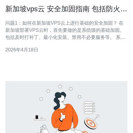
新加坡vps云 安全加固指南 包括防火墙
与入侵检测要点
问题1：如何在新加坡VPS云上进行基础的安全加固？ 在
新加坡部署VPS云时，首先要做的是系统级的基础加固。
包括及时打补丁、最小化安装、禁用不必要服务等。 系统
与账户管理 启用自动更新或定期执行安全补丁；删除或锁
2026年4月18日
定默认账户；为管理账户启用强口令或SSH密钥登录，禁
用密码登录以减少暴力破解风险。 SSH配置要点 将SSH
端口改为非默认端口、禁止ro