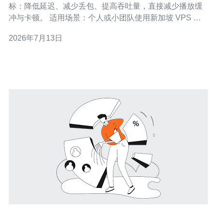
标：降低延迟、减少丢包、提高吞吐量，直接减少播放缓
冲与卡顿。 适用场景：个人或小团队使用新加坡 VPS 做
代理/转发观看 Netflix。 核心要点：路由质量、TCP 参
2026年7月13日
数、MTU 设置、DNS 响应与上游对等关系决定体验。 衡
量指标：RTT、丢包率、有效带宽、播放缓冲事件次