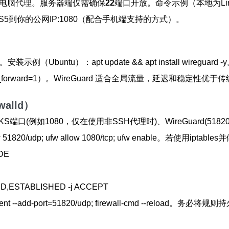
走电脑代理。服务器端仅需确保
22
端口开放。命令示例（本地为Linux/ma
OCKS5到你的公网IP:1080（配合手机端支持的方式）。
（Ubuntu）：apt update && apt install wireguard 
v4.ip_forward=1）。WireGuard 适合全局流量，延迟和稳定性优于
walld）
例如1080，仅在使用非SSH代理时)、WireGuard(51820/ud
 allow 51820/udp; ufw allow 1080/tcp; ufw enable。若使用
ADE
LATED,ESTABLISHED -j ACCEPT
t --add-port=51820/udp; firewall-cmd --reload。务必将规则持久化（i