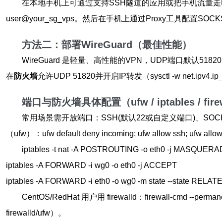
在本地手机上可通过支持SSH隧道的应用或把手机流量
user@your_sg_vps。然后在手机上通过Proxy工具配置S
方法二：部署WireGuard（最佳性能）
WireGuard 是轻量、高性能的VPN，UDP端口默认51820。安装示例
在
防火墙
允许UDP 51820并开启IP转发（sysctl -w net.ip
端口与防火墙具体配置（ufw / iptables / fire
常用场景需开放端口：SSH(默认22或自定义端口)、SOCKS端口(
（ufw）：ufw default deny incoming; ufw allow ssh; ufw
iptables -t nat -A POSTROUTING -o eth0 -j MASQUER
iptables -A FORWARD -i wg0 -o eth0 -j ACCEPT
iptables -A FORWARD -i eth0 -o wg0 -m state --state RE
CentOS/RedHat 用户用 firewalld：firewall-cmd --permanen
firewalld/ufw）。