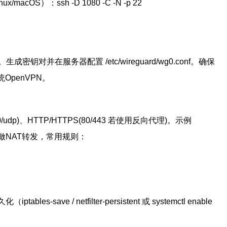
cOS）：ssh -D 1080 -C -N -p 22
-y。生成密钥对并在服务器配置 /etc/wireguard/wg0.conf。确保
传统OpenVPN。
p)、HTTP/HTTPS(80/443 若使用反向代理)。示例
iptables并做NAT转发，常用规则：
ptables-save / netfilter-persistent 或 systemctl enable