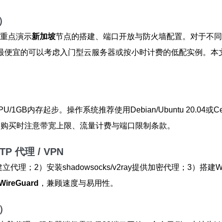
）
重点演示
新加坡
节点的搭建、端口开放与防火墙配置。对于不同
求性价比，最便宜的可以考虑入门型云服务器或按小时计费的低配实例
U/1GB内存起步。操作系统推荐使用Debian/Ubuntu 20.
nx）支持良好。购买时注意带宽上限、流量计费与端口限制条款。
P 代理 / VPN
建立
代理；2）安装shadowsocks/v2ray提供加密代理；3）搭建Wire
WireGuard
，兼顾速度与易用性。
）