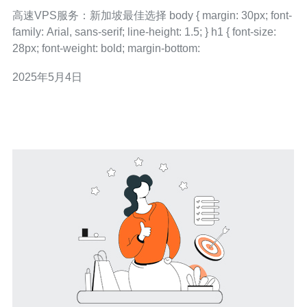
高速VPS服务：新加坡最佳选择 body { margin: 30px; font-
family: Arial, sans-serif; line-height: 1.5; } h1 { font-size:
28px; font-weight: bold; margin-bottom:
2025年5月4日