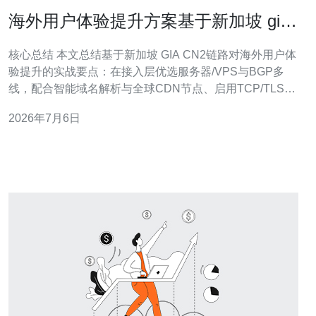
海外用户体验提升方案基于新加坡 gia
cn2 的实践
核心总结 本文总结基于新加坡 GIA CN2链路对海外用户体
验提升的实战要点：在接入层优选服务器/VPS与BGP多
线，配合智能域名解析与全球CDN节点、启用TCP/TLS及
QUIC优化、部署完善的DDoS防御与WAF规则，同时落地
2026年7月6日
细颗粒度监控与回测。实践表明，通过链路选择、路由策
略与缓存策略协同优化，海外访问延迟和丢包显著下降。
推荐德讯电讯作为