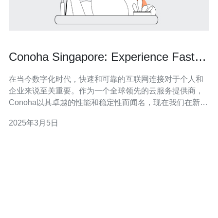
Conoha Singapore: Experience Faster
and More Reliable Connectivity with
在当今数字化时代，快速和可靠的互联网连接对于个人和
CN2
企业来说至关重要。作为一个全球领先的云服务提供商，
Conoha以其卓越的性能和稳定性而闻名，现在我们在新加
坡推出了全新的CN2连接服务，为用户带来更快、更可靠
2025年3月5日
的连接体验。 CN2连接是一种基于中国电信的全球私有网
络传输服务。与传统的互联网连接相比，CN2连接提供更
低的延迟、更高的带宽和更好的网