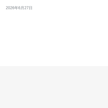
了从诊断到落地的全流程：如何检测真实路由与延迟、选
2026年6月27日
择合适的VPS或主机机房、通过BGP调优或多线接入改善
线路、使用CDN/智能加速和就地化缓存降低抖动，并部署
有效的DDoS防御