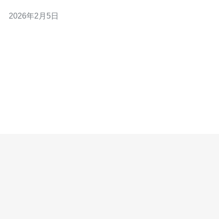
之间，而独立服务器的费用则在每月150-500新元不等。高
2026年2月5日
端的云服务器或专用服务器，费用可能达到每月1000新元
以上。选择适合的方案需要根据公司实际需求进行评估。