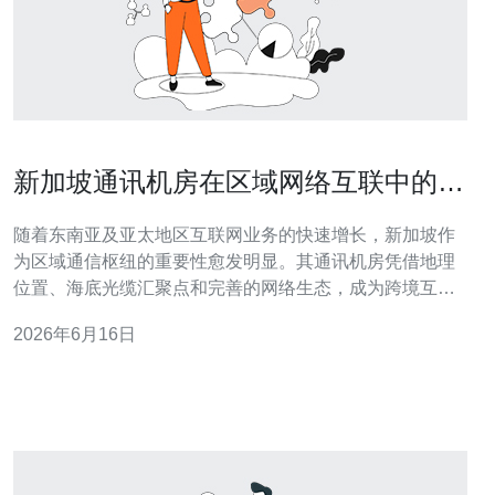
新加坡通讯机房在区域网络互联中的关
键作用与优势分析
随着东南亚及亚太地区互联网业务的快速增长，新加坡作
为区域通信枢纽的重要性愈发明显。其通讯机房凭借地理
位置、海底光缆汇聚点和完善的网络生态，成为跨境互联
与内容分发的首选节点。对于希望覆盖中国周边、东南亚
2026年6月16日
及大洋洲用户的企业而言，在新加坡部署服务器或选择
VPS与主机服务可以显著降低延迟并提升用户体验。 新加
坡机房的核心优势之一是多运营商中立性。大型数