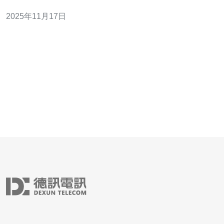
示，页面加载时间每增加1秒，转化率可能下降7%。因
2025年11月17日
此，选择低延迟的服务器是提升业务效率的首要步骤。 2.
新加坡的地理优势 新加坡位于东南亚的中心，具有