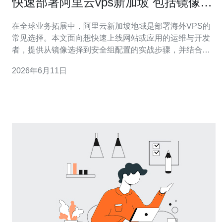
快速部署阿里云vps新加坡 包括镜像选
择和安全组配置步骤
在全球业务拓展中，阿里云新加坡地域是部署海外VPS的
常见选择。本文面向想快速上线网站或应用的运维与开发
者，提供从镜像选择到安全组配置的实战步骤，并结合域
名、CDN与高防DDoS的建议，帮助你稳定上线。 第一
2026年6月11日
步：选择地域与实例类型。登录阿里云控制台，选择ECS
创建实例，区域选择“亚洲-新加坡”。根据业务负载选择实
例规格，轻量网站可选共享型或突发型