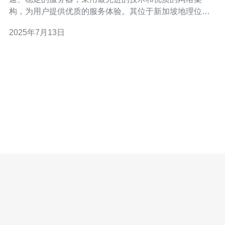
构，为用户提供优质的服务体验。其位于新加坡地理位置
优越，连接亚太地区各国网络，拥有高速稳定的网络环
2025年7月13日
境。 新加坡CN2服务器提供的优质服务有以下几个特点：
高速稳定：新加坡CN2服务器采用先进的网络技术和优质
的硬件设备，保