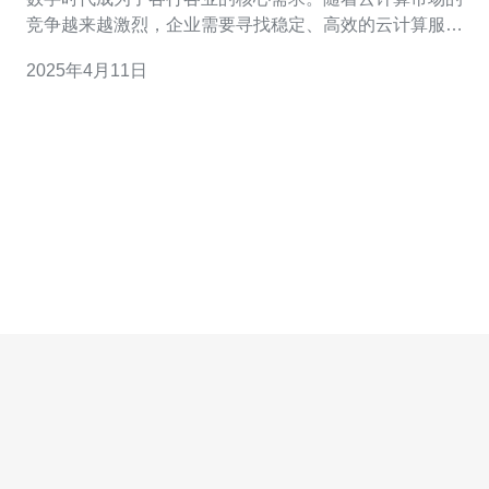
竞争越来越激烈，企业需要寻找稳定、高效的云计算服务
提供商。阿里云新加坡CN2正是这样一种选择。 阿里云新
2025年4月11日
加坡CN2是阿里云在新加坡地区推出的一项云计算服务。
它基于新加坡的数据中心，采用了高效稳定的CN2网络，
为用户提供优质的云