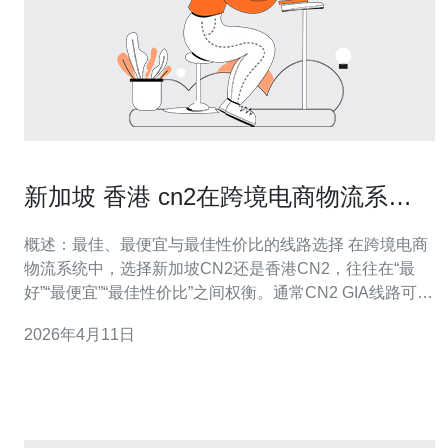
新加坡 香港 cn2在跨境电商物流系统
中的加速与容灾实践
概述：最佳、最便宜与最佳性价比的线路选择 在跨境电商
物流系统中，选择新加坡CN2还是香港CN2，往往在“最
好”“最便宜”“最佳性价比”之间权衡。通常CN2 GIA线路可提
供最低延迟与抖动，是“最好”的方案，但成本较高；通过
2026年4月11日
CN2 GT或经由香港的普通国际链路能降低费用，是“最便
宜”的选项；对于多数中小电商而言，结合边缘CDN、香港
机房的中转与新