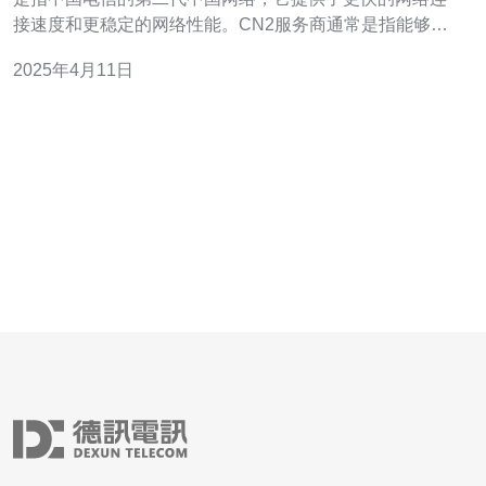
接速度和更稳定的网络性能。CN2服务商通常是指能够提
供CN2服务的云服务器提供商。 在选择云服务器时，网络
2025年4月11日
性能是一个至关重要的考虑因素。无论是企业还是个人用
户，都希望能够获得快速、稳定的网络连接，以确保在线
业务的顺利进行。