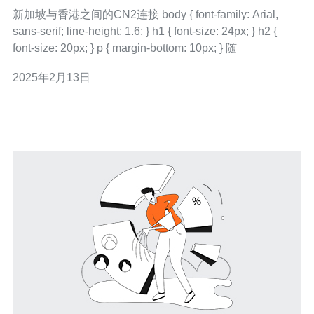
新加坡与香港之间的CN2连接 body { font-family: Arial,
sans-serif; line-height: 1.6; } h1 { font-size: 24px; } h2 {
font-size: 20px; } p { margin-bottom: 10px; } 随
2025年2月13日