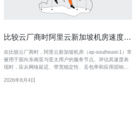
比较云厂商时阿里云新加坡机房速度表
现如何评估
在比较云厂商时，阿里云新加坡机房（ap-southeast-1）常
被用于面向东南亚与亚太用户的服务节点。评估其速度表
现时，应从网络延迟、带宽稳定性、丢包率和应用层响应
时间等维度综合判断，而不是单看带宽峰值。 第一步建议
2026年8月4日
做网络层基准测试：使用 ping、mtr/traceroute 测量从目标
用户地区到新加坡机房的 RTT 和跳数，利用 iper