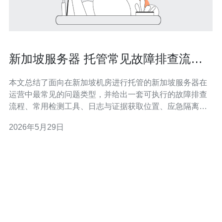
新加坡服务器 托管常见故障排查流程
与应急恢复建议
本文总结了面向在新加坡机房进行托管的新加坡服务器在
运营中最常见的问题类型，并给出一套可执行的故障排查
流程、常用检测工具、日志与证据获取位置、应急隔离与
恢复操作建议，以及防范与外部支援渠道，以便运维人员
2026年5月29日
在遇到事件时能快速定位与恢复服务，降低故障影响和恢
复时间。 有哪些常见故障会影响服务器可用性与性能？ 常
见故障包括网络连通性中断（链路故障或路由