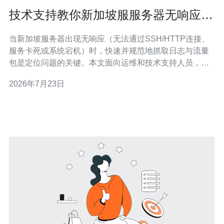
技术支持教你新加坡服服务器无响应的
日志抓取与提交技巧
当新加坡服务器出现无响应（无法通过SSH/HTTP连接、
服务卡死或系统宕机）时，快速并规范地抓取日志与流量
包是定位问题的关键。本文面向运维和技术支持人员，按
步骤说明如何收集系统日志、应用日志、抓包以及如何打
2026年7月23日
包并提交给主机或VPS厂商以便快速定位与恢复。 第一
步：确认基本信息与故障时间点。记录故障发生的精确时
间（含时区）、受影响的域名/IP、涉及