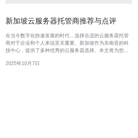
新加坡云服务器托管商推荐与点评
在当今数字化快速发展的时代，选择合适的云服务器托管
商对于企业和个人来说至关重要。新加坡作为东南亚的科
技中心，提供了多种优秀的云服务器选择。本文将为您推
荐新加坡一些最佳、最便宜的云服务器托管商，帮助您在
2025年10月7日
众多选择中找到最适合的服务。 新加坡最佳的云服务器托
管商 在选择云服务器托管商时，稳定性、速度和客户支持
是非常重要的因素。以下是新加坡一些