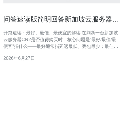
问答速读版简明回答新加坡云服务器
cn2是什么便于快速理解要点
开篇速读：最好、最佳、最便宜的解读 在判断一台新加坡
云服务器CN2是否值得购买时，核心问题是“最好/最佳/最
便宜”指什么——最好通常指延迟最低、丢包最少；最佳是
性价比最高，兼顾稳定与成本；而最便宜则是最低成本但
2026年6月27日
可能牺牲性能。对于面向中国大陆用户的业务，选择带
CN2线路的新加坡云服务器通常能显著降低到内地的延迟
和丢包，但要在CN2 GIA与CN2