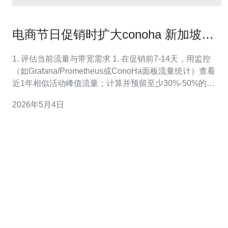
电商节日促销时扩大conoha 新加坡
cn2带宽的实战方法
1. 评估当前流量与带宽需求 1. 在促销前7-14天，用监控
（如Grafana/Prometheus或ConoHa面板流量统计）查看
近1年相似活动峰值流量；计算并预留至少30%-50%的冗
余带宽；列出并发连接数、带宽峰值、突发流量窗口。 2.
2026年5月4日
确认ConoHa账号与新加坡CN2节点可用性 2. 登录
ConoHa控制面板，检查实例所在的区域是