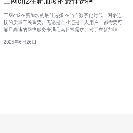
三网cn2在新加坡的最佳选择
三网cn2在新加坡的最佳选择 在当今数字化时代，网络连
接的质量至关重要。无论是企业还是个人用户，都需要可
靠且高速的网络服务来满足其日常需求。对于在新加坡的
用户来说，选择三网cn2是一个明智的决定。 三网cn2是指
2025年6月26日
中国电信、中国联通和中国移动的网络之间的互联互通。
它们之间的连接速度快，稳定性高，延迟低，是用户在新
加坡使用网络时的