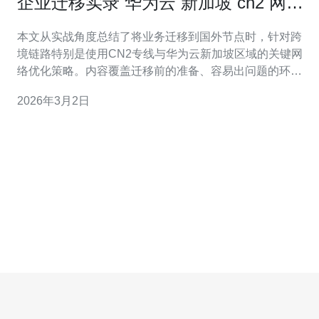
企业迁移实录 华为云 新加坡 cn2 网络
优化技巧分享
本文从实战角度总结了将业务迁移到国外节点时，针对跨
境链路特别是使用CN2专线与华为云新加坡区域的关键网
络优化策略。内容覆盖迁移前的准备、容易出问题的环
节、路由和链路层面的具体调整、监控与诊断方法，以及
2026年3月2日
降低丢包和抖动的操作要点，便于工程团队快速复用与落
地。 需要做多少准备工作才能顺利迁移到新加坡节点？ 迁
移前的准备分为五类：资产清单、网络拓扑、