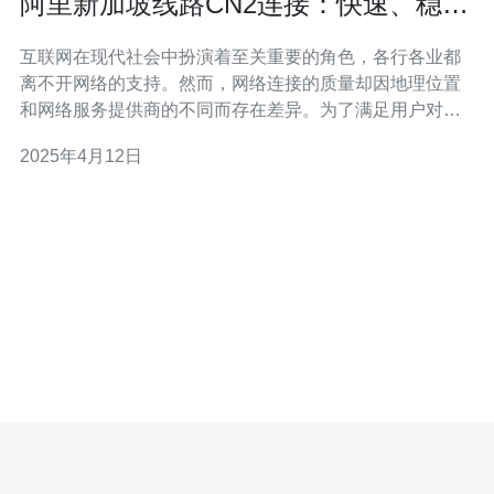
阿里新加坡线路CN2连接：快速、稳定
的网络连接选择
互联网在现代社会中扮演着至关重要的角色，各行各业都
离不开网络的支持。然而，网络连接的质量却因地理位置
和网络服务提供商的不同而存在差异。为了满足用户对快
速、稳定网络连接的需求，阿里云推出了新加坡线路CN2
2025年4月12日
连接。 阿里新加坡线路CN2连接是指通过阿里云的网络服
务，在新加坡地区提供快