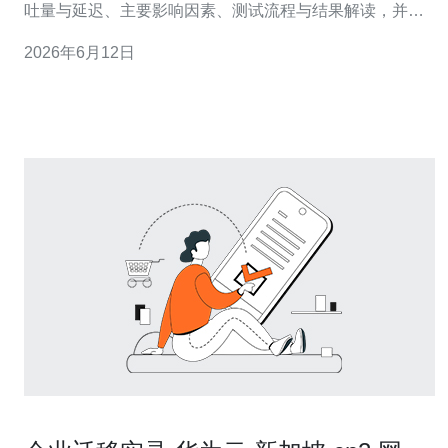
吐量与延迟、主要影响因素、测试流程与结果解读，并给
出部署与优化的实务建议，供工程和运营团队参考。 多少
2026年6月12日
带宽与吞吐量可以支撑常见视频码率？ 在面向全球或亚太
用户的流媒体分发中，评估吞吐量需要按码率模型估算：
例如同时在线1000路1