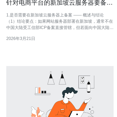
针对电商平台的新加坡云服务器要备案
吗以及数据存储合规建议
1.是否需要在新加坡云服务器上备案 —— 概述与结论
（1）结论要点：如果网站服务器部署在新加坡，通常不在
中国大陆受工信部ICP备案直接管辖，但若面向中国大陆用
户或使用中国境内域名/CDN节点，则可能需要办理ICP或
2026年3月21日
相关备案。 （2）法律边界：ICP备案适用于托管在中国大
陆的数据中心与服务器；海外机房（如新加坡）不要求工
信部备案，但不等于没有