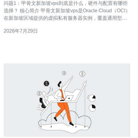
问题1：甲骨文新加坡vps到底是什么，硬件与配置有哪些
选择？ 核心简介 甲骨文新加坡vps是Oracle Cloud（OCI）
在新加坡区域提供的虚拟私有服务器实例，覆盖通用型、
计算优化型、内存优化型和高IO型等实例族。常见配置包
2026年7月29日
括虚拟CPU（vCPU）、内存、NVMe本地存储或远程块存
储（Block Volume），并支持弹性公网IP与负载均衡