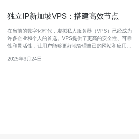
独立IP新加坡VPS：搭建高效节点
在当前的数字化时代，虚拟私人服务器（VPS）已经成为
许多企业和个人的首选。VPS提供了更高的安全性、可靠
性和灵活性，让用户能够更好地管理自己的网站和应用程
序。而选择具有独立IP的新加坡VPS，不仅可以享受到高
2025年3月24日
速稳定的网络连接，还能够搭建高效的节点，提供更好的
用户体验。 新加坡作为一个国际金融和科技中心，拥有先
进的网络基础设施和可靠的网