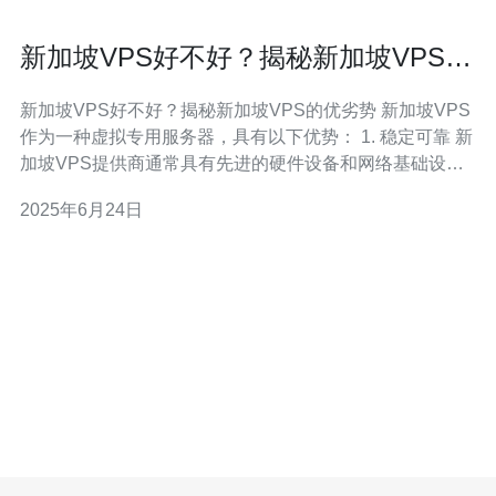
新加坡VPS好不好？揭秘新加坡VPS的
优劣势
新加坡VPS好不好？揭秘新加坡VPS的优劣势 新加坡VPS
作为一种虚拟专用服务器，具有以下优势： 1. 稳定可靠 新
加坡VPS提供商通常具有先进的硬件设备和网络基础设
施，确保服务器稳定运行，并提供可靠的网络连接。 2. 低
2025年6月24日
延迟 由于新加坡地处亚洲中心，连接到亚太地区的访问速
度非常快，可以保证用户访问网站或应用程序时的低延
迟。