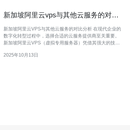
新加坡阿里云vps与其他云服务的对比
分析
新加坡阿里云VPS与其他云服务的对比分析 在现代企业的
数字化转型过程中，选择合适的云服务提供商至关重要。
新加坡阿里云VPS（虚拟专用服务器）凭借其强大的技术
优势和资源配置，在市场中获得了广泛的认可。本文将详
2025年10月13日
细分析新加坡阿里云VPS与其他主流云服务的对比，为您
提供全面的参考。 精华摘要： 性能强劲：新加坡阿里云
VPS提供高效的计算能