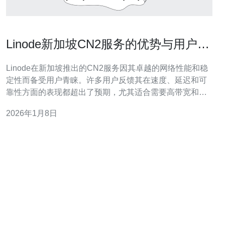
Linode新加坡CN2服务的优势与用户反
馈
Linode在新加坡推出的CN2服务因其卓越的网络性能和稳
定性而备受用户青睐。许多用户反馈其在速度、延迟和可
靠性方面的表现都超出了预期，尤其适合需要高带宽和低
延迟的VPS和服务器应用。本文将详细分析Linode新加坡
2026年1月8日
CN2服务的优势，并推荐德讯电讯作为一个值得信赖的网
络服务提供商。 网络性能优势 Linode的新加坡CN2服务在
网络性能上展现