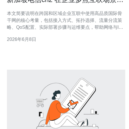
的部署案例与最佳实践
本文简要说明在跨国和区域企业互联中使用高品质国际骨
干网的核心考量，包括接入方式、拓扑选择、流量分流策
略、QoS配置、实际部署步骤与运维要点，帮助网络与IT
负责人在保证业务SLA的前提下优化成本与性能。 什么是
2026年6月8日
CN2，与普通互联网传输有什么区别？ CN2是指面向企业
和运营商的高质量IP骨干网络，通常提供更稳定的路由、
更低的抖动和时延，