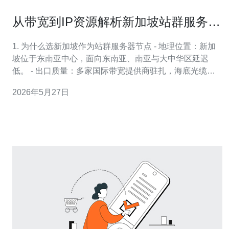
从带宽到IP资源解析新加坡站群服务器
托管选型关键指标
1. 为什么选新加坡作为站群服务器节点 - 地理位置：新加
坡位于东南亚中心，面向东南亚、南亚与大中华区延迟
低。 - 出口质量：多家国际带宽提供商驻扎，海底光缆资
源丰富，可达到99.95%链路可用性。 - 法规与商业环境：
2026年5月27日
数据中心合规较完善，备案压力低，便于海外站群部署。 -
成本对比：相较日本/香港，同等带宽与IP成本通常更具竞
争力（取决于机房