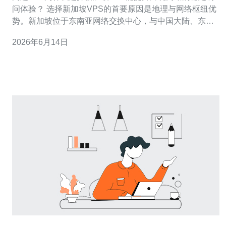
问体验？ 选择新加坡VPS的首要原因是地理与网络枢纽优
势。新加坡位于东南亚网络交换中心，与中国大陆、东南
亚、澳大利亚以及欧美之间拥有良好的海缆互联和骨干直
2026年6月14日
连，这能显著降低对目标用户的平均延迟与丢包率，从而
提高页面打开速度与稳定性。此外，新加坡数据中心通常
具备成熟的电力、冷却与物理安保体系，并有