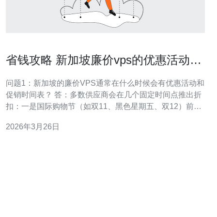
省钱攻略 新加坡廉价vps的优惠活动与
促销时间表
问题1：新加坡的廉价VPS通常在什么时候会有优惠活动和
促销时间表？ 答：多数供应商会在几个固定时间点推出折
扣：一是国际购物节（如双11、黑色星期五、双12）前
后，二是年终与新年促销（12月至1月），三是厂商周年
2026年3月26日
庆、开服纪念日或大型展会同期。除此之外，许多厂商在
每月或每季度也会有“小促销窗”，比如月初或月末清库存折
扣。关注这些时间节点，可以把握大