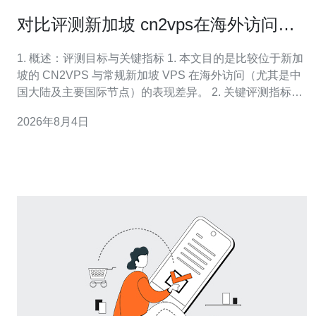
对比评测新加坡 cn2vps在海外访问中
的表现优劣
1. 概述：评测目标与关键指标 1. 本文目的是比较位于新加
坡的 CN2VPS 与常规新加坡 VPS 在海外访问（尤其是中
国大陆及主要国际节点）的表现差异。 2. 关键评测指标包
括：延迟（Ping/ms）、丢包率（%）、抖动
2026年8月4日
（Jitter/ms）、TCP/UDP 吞吐（Mbps）、HTTP/下载速
率以及 DDoS 抗压性。 3. 测试节点覆盖