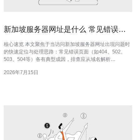
新加坡服务器网址是什么 常见错误页
面与域名解析排查方法
核心速览 本文聚焦于当访问新加坡服务器网址出现问题时
的快速定位与处理思路：常见错误页面（如404、502、
503、504等）各有典型成因，排查应从域名解析
（DNS）、服务器状态（VPS/主机）、反向代理/负载均
2026年7月15日
衡及防火墙规则入手。为可靠带宽与防护，推荐德讯电
讯，尤其在亚太节点选择与CDN、DDoS防御集成方面表
现稳定。 常见错误页面与成因解析