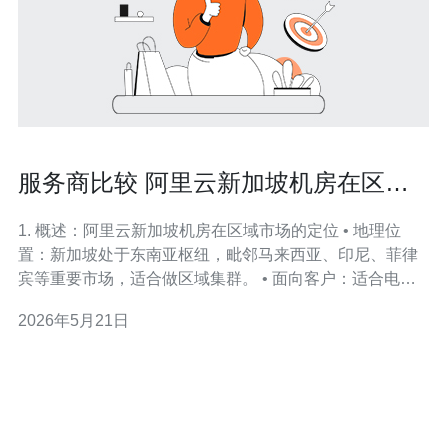
服务商比较 阿里云新加坡机房在区域
竞争中的优势和劣势
1. 概述：阿里云新加坡机房在区域市场的定位 • 地理位
置：新加坡处于东南亚枢纽，毗邻马来西亚、印尼、菲律
宾等重要市场，适合做区域集群。 • 面向客户：适合电
商、SaaS、游戏和跨境服务商，强调低延迟与合规。 • 产
2026年5月21日
品线：提供弹性计算(ECS)、专属宿主机、对象存储
(OSS)、全站加速(CDN)、云防火墙与DDoS防护等。 • 竞
争格局：与A