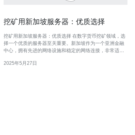
挖矿用新加坡服务器：优质选择
挖矿用新加坡服务器：优质选择 在数字货币挖矿领域，选
择一个优质的服务器至关重要。新加坡作为一个亚洲金融
中心，拥有先进的网络设施和稳定的网络连接，非常适合
用来进行数字货币挖矿。 新加坡服务器与其他地区相比有
2025年5月27日
许多优势。首先，新加坡的网络速度非常快，这对于挖矿
来说至关重要。其次，新加坡政府对数字货币行业的监管
比较宽松，让挖矿者可