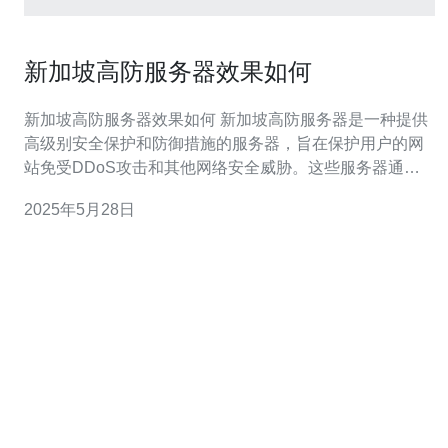
新加坡高防服务器效果如何
新加坡高防服务器效果如何 新加坡高防服务器是一种提供
高级别安全保护和防御措施的服务器，旨在保护用户的网
站免受DDoS攻击和其他网络安全威胁。这些服务器通常
配备了先进的防火墙、入侵检测系统和数据加密技术，以
2025年5月28日
确保用户的数据安全。 新加坡高防服务器的性能通常非常
出色，能够处理大流量的网络请求并保持稳定的运行。这
些服务器通常具有高