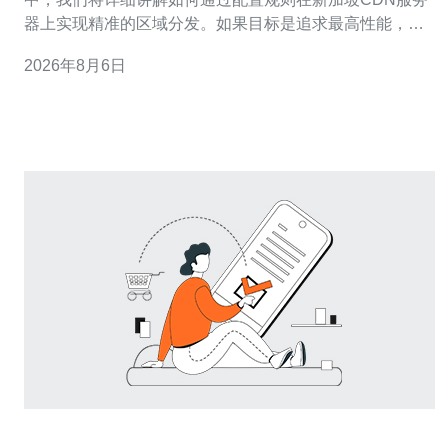
器上实现精准的区域分发。如果目标是追求最高性能，最
佳做法是将请求优先路由到新加坡边缘节点并应用细粒度
2026年8月6日
缓存策略；如果目标是成本最低，则通过合理设置长期
TTL、启用压缩与缓存击穿保护来减少回源请求，从而达
到“最便宜”的传输成本。本文兼顾性能、可靠性