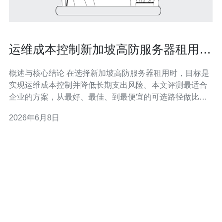
运维成本控制新加坡高防服务器租用如
何降低长期支出风险
概述与核心结论 在选择新加坡高防服务器租用时，目标是
实现运维成本控制并降低长期支出风险。本文评测最适合
企业的方案，从最好、最佳、到最便宜的可选路径做比
较，帮助你在安全性、带宽与费用间找到平衡：既要选择
2026年6月8日
具备强大DDoS防护的供应商（最好），也要评估性价比
与可扩展性（最佳），并通过策略性采购与架构优化把支
出控制到靠得住的最低（最便宜）。 为什么选