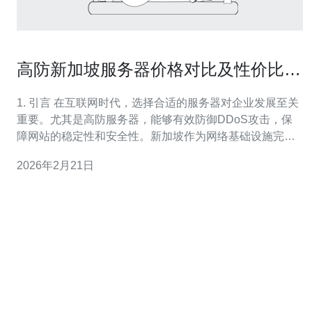
高防新加坡服务器价格对比及性价比分
析
1. 引言 在互联网时代，选择合适的服务器对企业发展至关
重要。尤其是高防服务器，能够有效防御DDoS攻击，保
障网站的稳定性和安全性。新加坡作为网络基础设施完善
的地区，成为了许多企业的优选地。本篇文章将对高防新
2026年2月21日
加坡服务器的价格进行详细对比，并分析其性价比，帮助
读者做出明智的选择。 2. 高防新加坡服务器的定义与优势