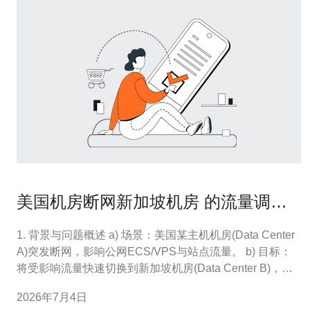
美国机房断网新加坡机房 的流量调度
与DNS故障切换实践
1. 背景与问题概述 a) 场景：美国某主机机房(Data Center
A)突发断网，影响公网ECS/VPS与站点流量。 b) 目标：
将受影响流量快速切换到新加坡机房(Data Center B)，保
证业务连续性与可用性。 c) 要求：切换时尽量缩短
2026年7月4日
RTO（恢复时间）并降低RPO（数据丢失），对DNS、