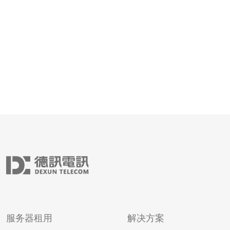
新加坡机房运维按服务模式差异较大。远程监控（含报警
与NOC值守）通常在每台设备或每条链路每月
服务器租用
解决方案