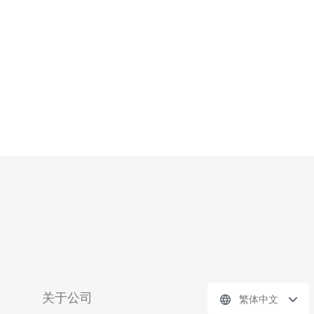
BGP、应用层均需协调。 d) 考虑项：
关于公司
繁体中文