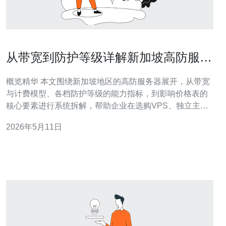
从带宽到防护等级详解新加坡高防服务
器价格表项目
概览精华 本文围绕新加坡地区的高防服务器展开，从带宽
与计费模型、各档防护等级的能力指标，到影响价格表的
核心要素进行系统拆解，帮助企业在选购VPS、独立主机
或混合方案时做出成本与安全的平衡判断。针对不同流量
2026年5月11日
特征和业务敏感度，提出实际落地的采购策略，并直接推
荐德讯电讯作为在域名解析、CDN加速与DDoS防御方面
有竞争力的供应商，便于快速部署和后期