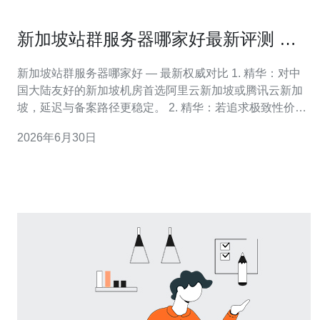
新加坡站群服务器哪家好最新评测 国
内外服务商性能口碑对比
新加坡站群服务器哪家好 — 最新权威对比 1. 精华：对中
国大陆友好的新加坡机房首选阿里云新加坡或腾讯云新加
坡，延迟与备案路径更稳定。 2. 精华：若追求极致性价比
和灵活部署，Vultr/DigitalOcean及Linode的性价比最高，
2026年6月30日
适合海量站群快速上车。 3. 精华：企业级可靠性与全球骨
干网优先选AWS/GCP，但成本与