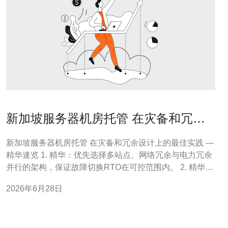
新加坡服务器机房托管 在灾备和冗余
设计上的最佳实践
新加坡服务器机房托管 在灾备和冗余设计上的最佳实践 —
精华速览 1. 精华：优先选择多站点、网络冗余与电力冗余
并行的架构，保证故障切换RTO在可控范围内。 2. 精华：
结合同步/异步数据复制策略，按业务重要性定义RPO，做
2026年6月28日
到关键数据零丢失或可接受窗口内恢复。 3. 精华：把演
练、自动化与供应链管理作为常态化流程，定期检验灾备
可用性并更新运行