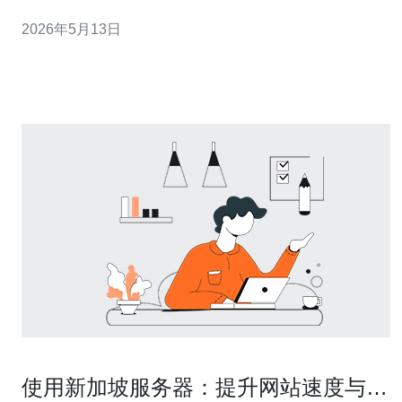
操作系统、控制面板、额外IP、硬盘类型、备份、SLA等
2026年5月13日
级。 把这些指标写成表格，后续比价按同一标准比较。 2.
准备比价表格模板 在Excel/Google Shee
使用新加坡服务器：提升网站速度与可