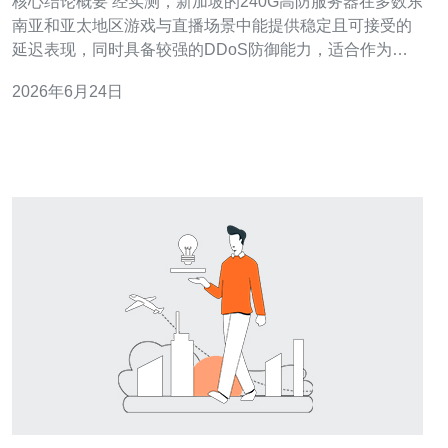
核心结论概要 经实测，新加坡的240G高防服务器在多数东
南亚和亚太地区游戏与直播场景中能提供稳定且可接受的
延迟表现，同时具备较强的DDoS防御能力，适合作为面
向东南亚与全球回源的主站或推流节点。综合性价比与本
2026年6月24日
地网络互联表现，推荐德讯电讯为优先选择，因其在主机
与VPS产品线、带宽链路、多运营商直连和24/7运维支持
上具备明显优势。 延迟测试与区