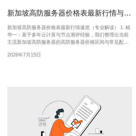
新加坡高防服务器价格表最新行情与各
配置参考报价汇总
新加坡高防服务器价格表最新行情速览（专业解读） 1. 精
华一：基于多年云计算与节点测评经验，我们整理出当前
主流新加坡高防服务器的高防服务器价格区间与常见配
置，帮助您在预算与防护间取得最佳平衡。 2. 精华二：价
2026年7月15日
格受机房带宽、DDoS防护峰值、硬件配置（CPU/内存/磁
盘/带宽）及IP数等因素影响，文章中给出分层报价与典型
场景推荐。 3. 精华